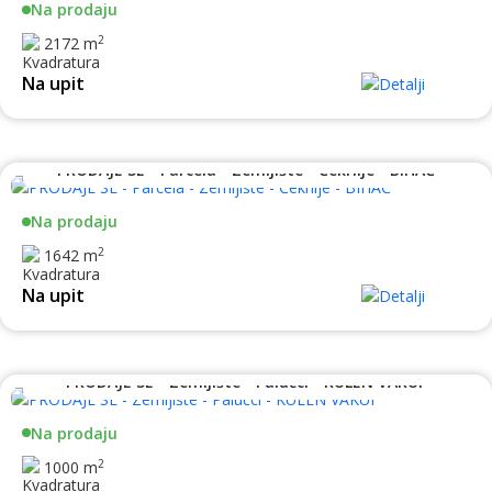
Na prodaju
2
2172 m
Na upit
PRODAJE SE - Parcela - Zemljište - Čekrlije - BIHAĆ
Na prodaju
2
1642 m
Na upit
PRODAJE SE - Zemljište - Palučci - KULEN VAKUF
Na prodaju
2
1000 m