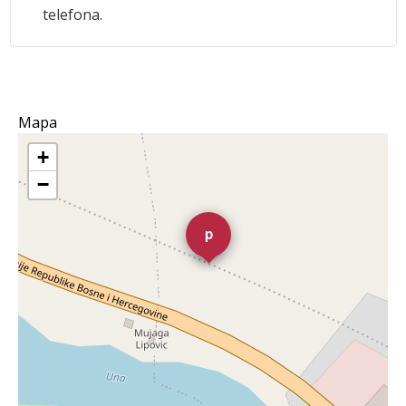
telefona.
Mapa
+
−
p