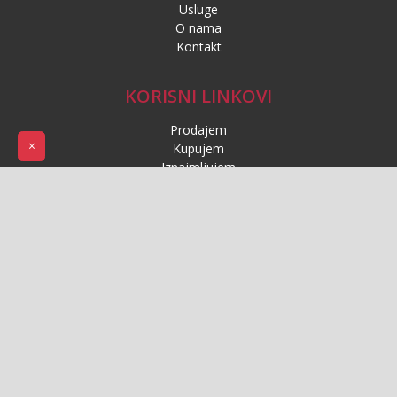
Usluge
O nama
Kontakt
KORISNI LINKOVI
Prodajem
×
Kupujem
Iznajmljujem
Uvjeti
Politika privatnosti
Politika kolačića
Impressum
Uslovi korištenja
Copyright © 2025 Novidom.ba